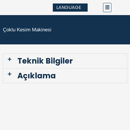
Aller
Main
LANGUAGE
au
Menu
contenu
Çoklu Kesim Makinesi
Teknik Bilgiler
Açıklama