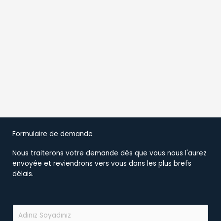
Formulaire de demande
Nous traiterons votre demande dès que vous nous l'aurez
envoyée et reviendrons vers vous dans les plus brefs
délais.
A
d