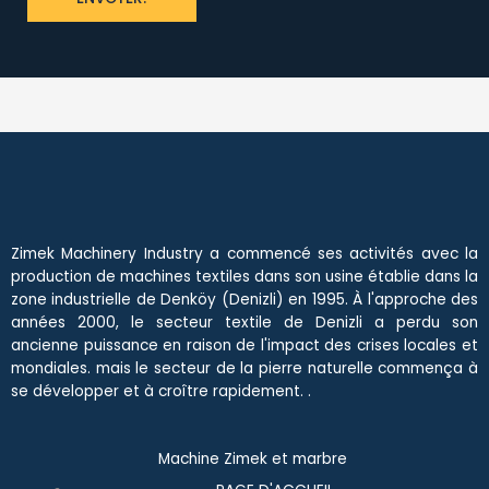
r
z
a
n
ı
z
*
Zimek Machinery Industry a commencé ses activités avec la
production de machines textiles dans son usine établie dans la
zone industrielle de Denköy (Denizli) en 1995. À l'approche des
années 2000, le secteur textile de Denizli a perdu son
ancienne puissance en raison de l'impact des crises locales et
mondiales. mais le secteur de la pierre naturelle commença à
se développer et à croître rapidement. .
Machine Zimek et marbre