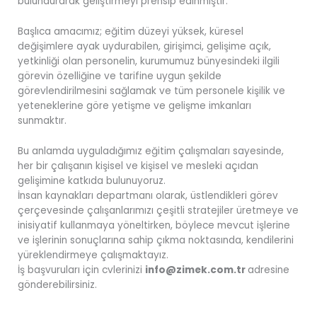
bulundurarak geliştirmeyi prensip edinmiştir.
Başlıca amacımız; eğitim düzeyi yüksek, küresel
değişimlere ayak uydurabilen, girişimci, gelişime açık,
yetkinliği olan personelin, kurumumuz bünyesindeki ilgili
görevin özelliğine ve tarifine uygun şekilde
görevlendirilmesini sağlamak ve tüm personele kişilik ve
yeteneklerine göre yetişme ve gelişme imkanları
sunmaktır.
Bu anlamda uyguladığımız eğitim çalışmaları sayesinde,
her bir çalışanın kişisel ve kişisel ve mesleki açıdan
gelişimine katkıda bulunuyoruz.
İnsan kaynakları departmanı olarak, üstlendikleri görev
çerçevesinde çalışanlarımızı çeşitli stratejiler üretmeye ve
inisiyatif kullanmaya yöneltirken, böylece mevcut işlerine
ve işlerinin sonuçlarına sahip çıkma noktasında, kendilerini
yüreklendirmeye çalışmaktayız.
İş başvuruları için cvlerinizi
info@zimek.com.tr
adresine
gönderebilirsiniz.