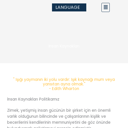
İçeriğe
Main
LANGUAGE
atla
Menu
İnsan Kaynakları
" Işığı yaymanın iki yolu vardır: Işık kaynağı mum veya
yansıtan ayna olmak."
- Edith Wharton
İnsan Kaynakları Politikamız
Zimek, yetişmiş insan gücünün bir şirket için en önemli
varlık olduğunun bilincinde ve çalışanlarının kişilik ve
becerilerini kendilerinin memnuniyetini de göz önünde